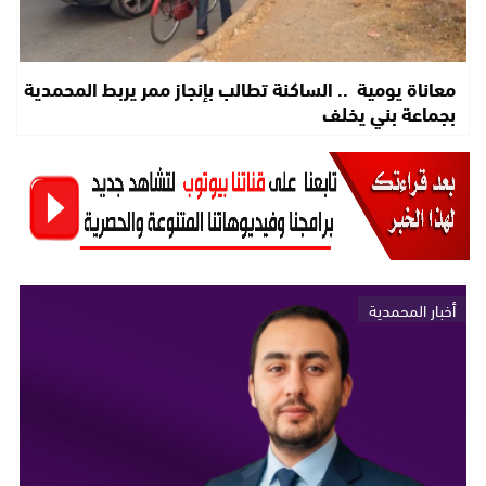
معاناة يومية .. الساكنة تطالب بإنجاز ممر يربط المحمدية
بجماعة بني يخلف
أخبار المحمدية