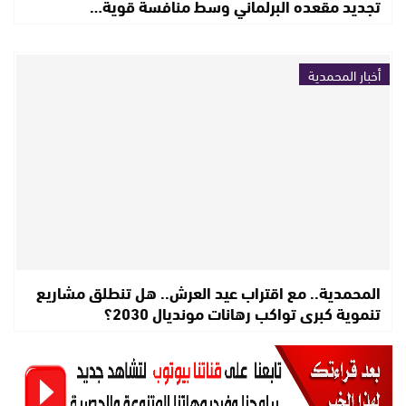
تجديد مقعده البرلماني وسط منافسة قوية…
أخبار المحمدية
المحمدية.. مع اقتراب عيد العرش.. هل تنطلق مشاريع
تنموية كبرى تواكب رهانات مونديال 2030؟