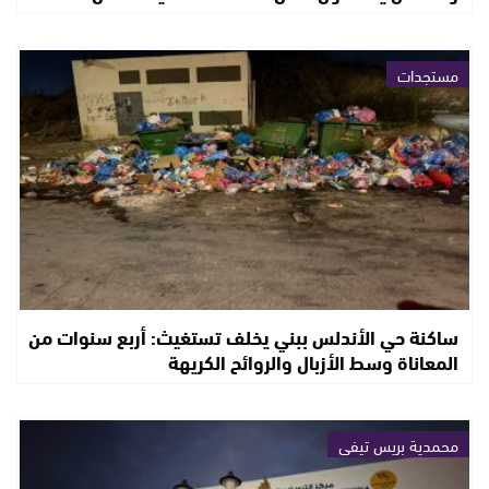
مستجدات
ساكنة حي الأندلس ببني يخلف تستغيث: أربع سنوات من
المعاناة وسط الأزبال والروائح الكريهة
محمدية بريس تيفي