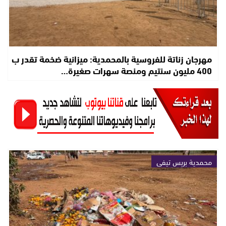
مهرجان زناتة للفروسية بالمحمدية: ميزانية ضخمة تقدر ب
400 مليون سنتيم ومنصة سهرات صغيرة…
محمدية بريس تيفي