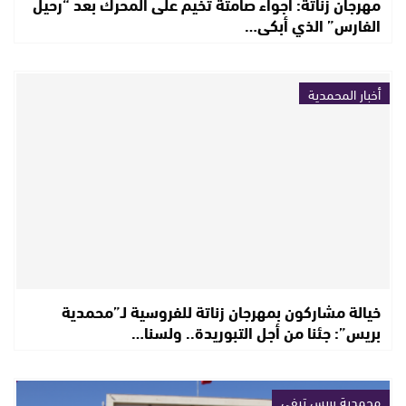
مهرجان زناتة: أجواء صامتة تخيم على المحرك بعد “رحيل
الفارس” الذي أبكى…
أخبار المحمدية
خيالة مشاركون بمهرجان زناتة للفروسية لـ”محمدية
بريس”: جئنا من أجل التبوريدة.. ولسنا…
محمدية بريس تيفي