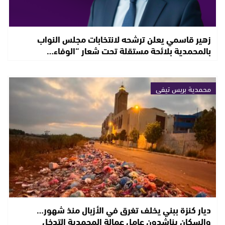
زهير قاسمي يعلن ترشحه لانتخابات مجلس النواب
بالمحمدية بلائحة مستقلة تحت شعار “الوفاء…
محمدية بريس تيفي
ديار كنزة ببني يخلف تغرق في الأزبال منذ شهور…
والسكان يناشدون عامل عمالة المحمدية التدخل