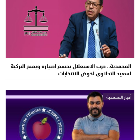
المحمدية.. حزب الاستقلال يحسم اختياره ويمنح التزكية
لسعيد التدلاوي لخوض الانتخابات…
أخبار المحمدية