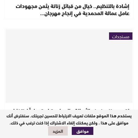
إشادة بالتنظيم.. خيال من قبائل زناتة يثمن مجهودات
عامل عمالة المحمدية في إنجاح مهرجان…
مستجدات
لقجع يعزز صفوف الأصالة والمعاصرة استعداداً لانتخابات
يستخدم هذا الموقع ملفات تعريف الارتباط لتحسين تجربتك. سنفترض أنك
2026.. وترشيحه بدائرة بركان يلوح في…
موافق على هذا ، ولكن يمكنك إلغاء الاشتراك إذا كنت ترغب في ذلك.
موافق
المزيد