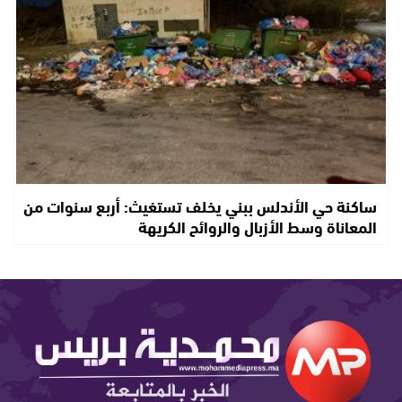
ساكنة حي الأندلس ببني يخلف تستغيث: أربع سنوات من
المعاناة وسط الأزبال والروائح الكريهة