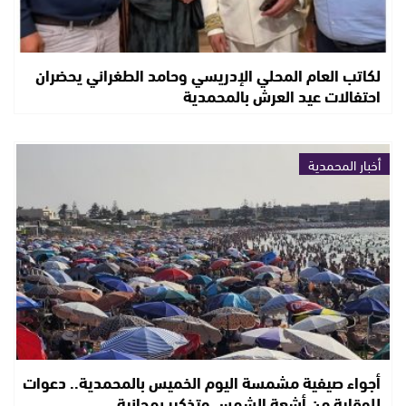
لكاتب العام المحلي الإدريسي وحامد الطغراني يحضران
احتفالات عيد العرش بالمحمدية
أخبار المحمدية
أجواء صيفية مشمسة اليوم الخميس بالمحمدية.. دعوات
للوقاية من أشعة الشمس وتذكير بمجانية…