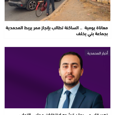
معاناة يومية .. الساكنة تطالب بإنجاز ممر يربط المحمدية
بجماعة بني يخلف
أخبار المحمدية
زهير قاسمي يعلن ترشحه لانتخابات مجلس النواب