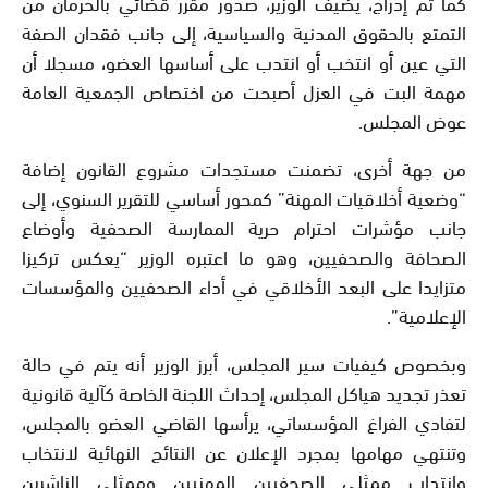
كما تم إدراج، يضيف الوزير، صدور مقرر قضائي بالحرمان من
التمتع بالحقوق المدنية والسياسية، إلى جانب فقدان الصفة
التي عين أو انتخب أو انتدب على أساسها العضو، مسجلا أن
مهمة البت في العزل أصبحت من اختصاص الجمعية العامة
عوض المجلس.
من جهة أخرى، تضمنت مستجدات مشروع القانون إضافة
“وضعية أخلاقيات المهنة” كمحور أساسي للتقرير السنوي، إلى
جانب مؤشرات احترام حرية الممارسة الصحفية وأوضاع
الصحافة والصحفيين، وهو ما اعتبره الوزير “يعكس تركيزا
متزايدا على البعد الأخلاقي في أداء الصحفيين والمؤسسات
الإعلامية”.
وبخصوص كيفيات سير المجلس، أبرز الوزير أنه يتم في حالة
تعذر تجديد هياكل المجلس، إحداث اللجنة الخاصة كآلية قانونية
لتفادي الفراغ المؤسساتي، يرأسها القاضي العضو بالمجلس،
وتنتهي مهامها بمجرد الإعلان عن النتائج النهائية لانتخاب
وانتداب ممثلي الصحفيين المهنيين وممثلي الناشرين