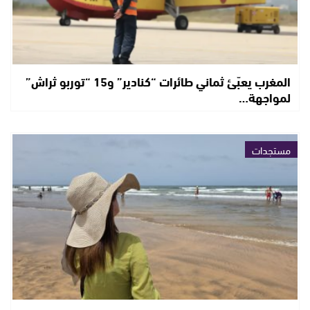
المغرب يعبّئ ثماني طائرات “كنادير” و15 “توربو ثراش”
لمواجهة…
مستجدات