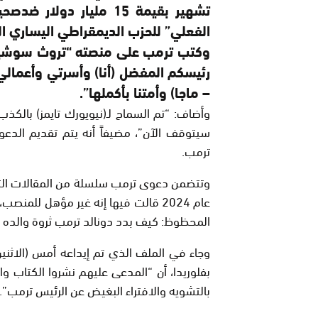
تشهير بقيمة 15 مليار دو
الفعلي” للحزب الديمقراطي اليساري الر
وكتب ترمب على منصته “تروث سوشيال”
رئيسكم المفضل (أنا) وأسرتي وأعمالي و
– ماجا) وأمتنا بأكملها”.
وأضاف: “تم السماح لـ(نيويورك تايمز) بالكذ
سيتوقف الآن”، مضيفاً أنه يتم تقديم الدعو
ترمب.
وتتضمن دعوى ترمب سلسلة من المقالات التي ن
المحظوظ: كيف بدد دونالد ترمب ثروة والده و
وجاء في الملف الذي تم إيداعه أمس (الاثني
بفلوريدا، أن “المدعى عليهم نشروا الكتاب و
بالتشويه والافتراء البغيض عن الرئيس ترمب”.