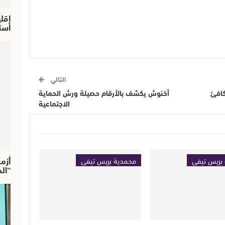
إقل
استحق
التالي
م يكافئ
أخنوش يكشف بالأرقام حصيلة ورش الحماية
الاجتماعية
أزم
بريس تيفي
محمدية بريس تيفي
“ال