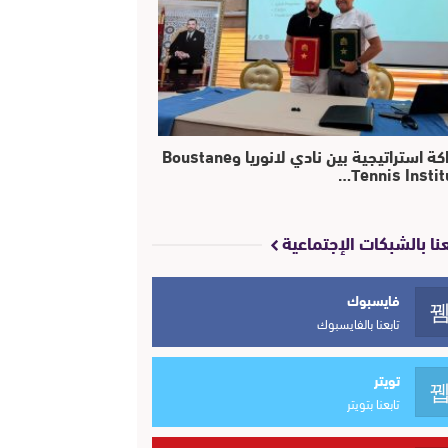
شراكة استراتيجية بين نادي لانوريا وBoustane
Tennis Instit
عنا بالشبكات الإجتماعية
فايسبوك
تابعنا بالفايسبوك
تويتر
تابعنا بتويتر