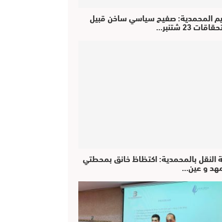
يم المحمدية: صفيح سياسي ساخن قبيل
اقات 23 شتنبر…
ة النقل بالمحمدية: اكتظاظ خانق بمحطتي
مهد و عين…