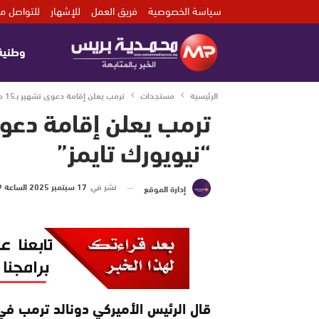
سياسة الخصوصية
فريق العمل
للإشهار
للتواصل مع
وطنية
الرئيسية
مستجدات
ترمب يعلن إقامة دعوى تشهير بـ15 مليار دولار ضد “نيويورك تايمز”
“نيويورك تايمز”
نشر في
17 سبتمبر 2025 الساعة 9 و 36 دقيقة
إدارة الموقع
قال الرئيس الأميركي دونالد ترمب في