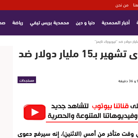
نا
من نحن
أخبار المحمدية
دنيا و دين
محمدية بريس تيفي
رياضة
صح
ترمب يعلن إقامة دعوى تشهير بـ15 مليار دولار ضد
مستجدات
 وقت متأخر من أمس (الاثنين)، إنه سيرفع دعوى