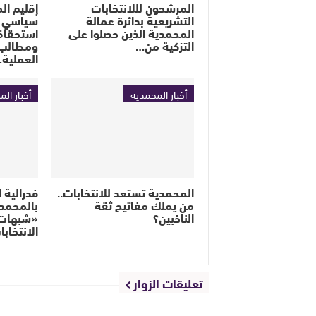
المرشحون لللانتخابات
إقليم ال
التشريعية بدائرة عمالة
سياسي س
المحمدية الذين حصلوا على
التزكية من…
ومطالب 
العملية
أخبار المحمدية
أخبار ال
المحمدية تستعد للانتخابات..
فدرالية 
من يملك مفاتيح ثقة
بالمحمد
الناخبين؟
«شبهات 
الانتخا
تعليقات الزوار