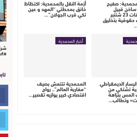
محمدية: صفيح
أزمة النقل بالمحمدية: اكتظاظ
اخن قبيل
خانق بمحطتي “المهد و عين
استحقاقات 23 شتنبر
تكي قرب الجولان”…
حقوقية بتخليق
…
محمدية
أخبار المحمدية
ute…
تاب
اليسار الديمقراطي
المحمدية تنتعش بصيف
ية تشتكي من
“مغاربة العالم”.. رواج
المس بنزاهة
اقتصادي كبير يوازيه تقصير…
بات» وتطالب…