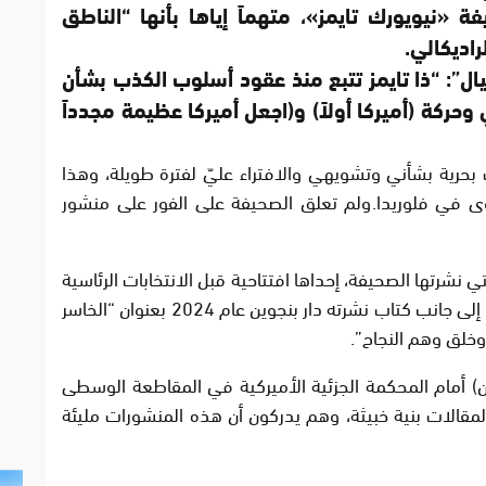
لار ضدصحيفة «نيويورك تايمز»، متهماً إياها بأنها “الناطق
اديكالي.
: “ذا تايمز تتبع منذ عقود أسلوب الكذب بشأن
حركة (أميركا أولاً) و(اجعل أميركا عظيمة مجدداً
ب بحرية بشأني وتشويهي والافتراء عليّ لفترة طويلة، وهذا
ى في فلوريدا.
ولم تعلق الصحيفة على الفور على منشور
شرتها الصحيفة، إحداها افتتاحية قبل الانتخابات الرئاسية
عام 2024 قالت فيها إنه غير مؤهل للمنصب، إلى جانب كتاب نشرته دار بنجوين عام 2024 بعنوان “الخاسر
خلق وهم النجاح”.
ن) أمام المحكمة الجزئية الأميركية في المقاطعة الوسطى
المقالات بنية خبيثة، وهم يدركون أن هذه المنشورات مليئة