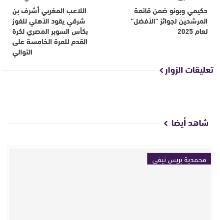
حكيمي وبونو ضمن قائمة
اللاعب المغربي أشرف بن
المرشحين لجوائز “الأفضل”
شرقي يقود الأهلي للفوز
لعام 2025
بكأس السوبر المصري لكرة
القدم للمرة الخامسة على
التوالي
تعليقات الزوار
شاهد أيضا
محمدية بريس تيفي