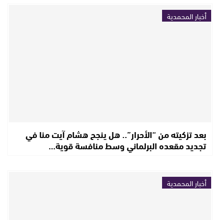
أخبار المحمدية
بعد تزكيته من “الأحرار”.. هل ينجح هشام آيت منا في
تجديد مقعده البرلماني وسط منافسة قوية…
أخبار المحمدية