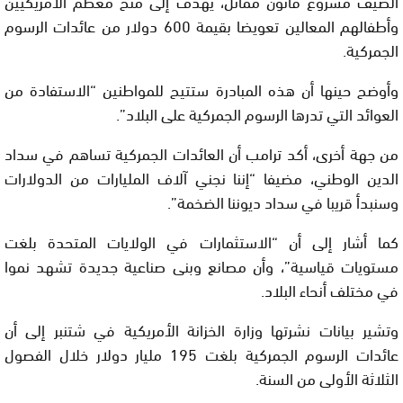
الصيف مشروع قانون مماثل، يهدف إلى منح معظم الأمريكيين
وأطفالهم المعالين تعويضا بقيمة 600 دولار من عائدات الرسوم
الجمركية.
وأوضح حينها أن هذه المبادرة ستتيح للمواطنين “الاستفادة من
العوائد التي تدرها الرسوم الجمركية على البلاد”.
من جهة أخرى، أكد ترامب أن العائدات الجمركية تساهم في سداد
الدين الوطني، مضيفا “إننا نجني آلاف المليارات من الدولارات
وسنبدأ قريبا في سداد ديوننا الضخمة”.
كما أشار إلى أن “الاستثمارات في الولايات المتحدة بلغت
مستويات قياسية”، وأن مصانع وبنى صناعية جديدة تشهد نموا
في مختلف أنحاء البلاد.
وتشير بيانات نشرتها وزارة الخزانة الأمريكية في شتنبر إلى أن
عائدات الرسوم الجمركية بلغت 195 مليار دولار خلال الفصول
الثلاثة الأولى من السنة.