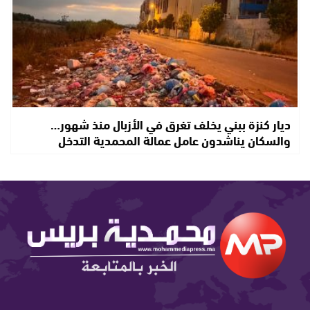
ديار كنزة ببني يخلف تغرق في الأزبال منذ شهور…
والسكان يناشدون عامل عمالة المحمدية التدخل