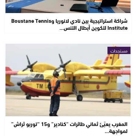
شراكة استراتيجية بين نادي لانوريا وBoustane Tennis
Institute لتكوين أبطال التنس…
مستجدات
المغرب يعبّئ ثماني طائرات “كنادير” و15 “توربو ثراش”
لمواجهة…