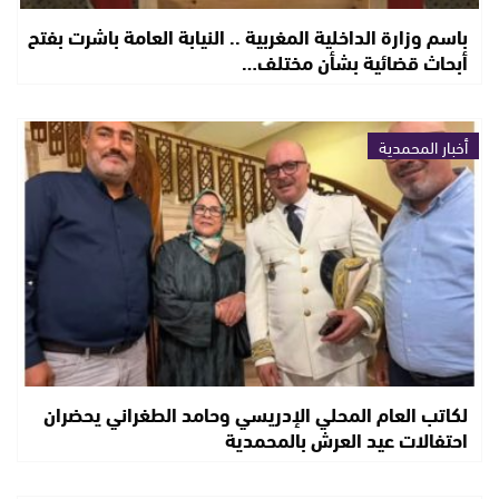
باسم وزارة الداخلية المغربية .. النيابة العامة باشرت بفتح
أبحاث قضائية بشأن مختلف…
أخبار المحمدية
لكاتب العام المحلي الإدريسي وحامد الطغراني يحضران
احتفالات عيد العرش بالمحمدية