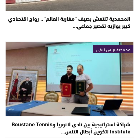
المحمدية تنتعش بصيف “مغاربة العالم”.. رواج اقتصادي
كبير يوازيه تقصير جماعي…
محمدية بريس تيفي
شراكة استراتيجية بين نادي لانوريا وBoustane Tennis
Institute لتكوين أبطال التنس…