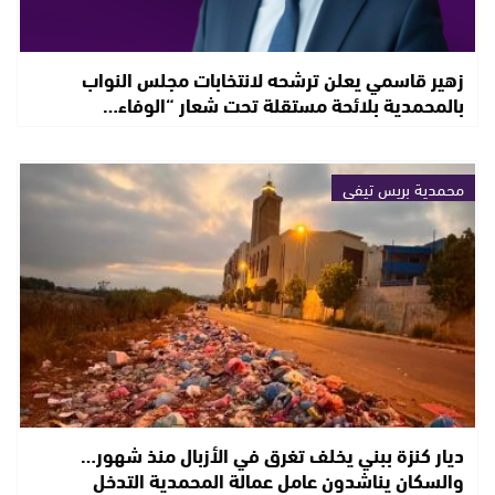
زهير قاسمي يعلن ترشحه لانتخابات مجلس النواب
بالمحمدية بلائحة مستقلة تحت شعار “الوفاء…
محمدية بريس تيفي
ديار كنزة ببني يخلف تغرق في الأزبال منذ شهور…
والسكان يناشدون عامل عمالة المحمدية التدخل