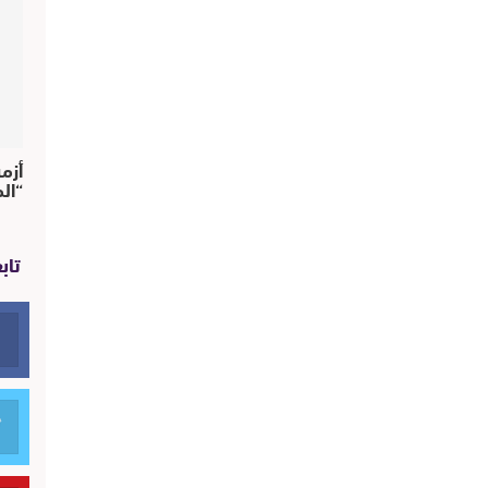
أزم
“ال
تاب