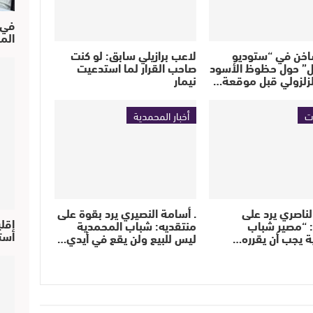
في ح
الم
خن في “ستوديو
لاعب برازيلي سابق: لو كنت
ال” حول حظوظ الأسود
صاحب القرار لما استدعيت
لزلزولي قبل موقعة…
نيمار
ت
أخبار المحمدية
ناصري يرد على
. أسامة النصيري يرد بقوة على
إقل
: “مصير شباب
منتقديه: شباب المحمدية
استحق
 يجب أن يقرره…
ليس للبيع ولن يقع في أيدي…