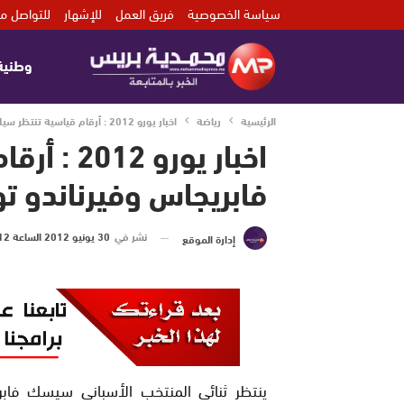
سياسة الخصوصية
فريق العمل
للإشهار
للتواصل مع
وطنية
الرئيسية
رياضة
اخبار يورو 2012 : أرقام قياسية تنتظر سيك فابريجاس وفيرناندو توريس فى النهائى
اخبار يورو
فابريجاس وفيرناندو ت
نشر في
30 يونيو 2012 الساعة 12 و 01 دقيقة
إدارة الموقع
ينتظر ثنائى المنتخب الأسبانى سيسك فابري