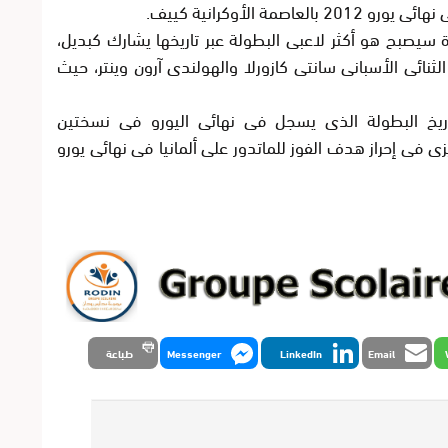
ة الأوكرانية كييف.
ة سيصبح هو أكثر لاعبى البطولة عبر تاريخها يشارك كبديل،
نائى الأسبانى سانتى كازورلا والهولندى آرون وينتر، حيث
ريخ البطولة الذى يسجل فى نهائى اليورو فى نسختين
ى فى إحراز هدف الفوز للماتدور على ألمانيا فى نهائى يورو
Email
LinkedIn
Messenger
طباعة