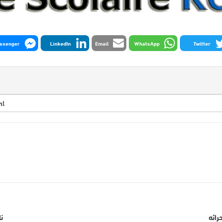
ssenger
LinkedIn
Email
WhatsApp
Twitter
رائه
ن