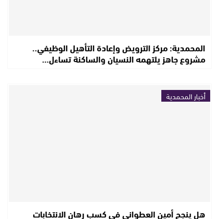
المحمدية: مركز الترويض وإعادة التأهيل الوظيفي..
مشروع جاهز يلتهمه النسيان والساكنة تساءل…
أخبار المحمدية
هل ينجح أمين العطواني في كسب رهان الانتخابات