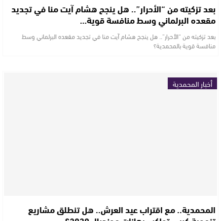
بعد تزكيته من “الأحرار”.. هل ينجح هشام آيت منا في تجديد
مقعده البرلماني وسط منافسة قوية…
بعد تزكيته من “الأحرار”.. هل ينجح هشام آيت منا في تجديد مقعده البرلماني وسط
منافسة قوية بالمحمدية؟
أخبار المحمدية
المحمدية.. مع اقتراب عيد العرش.. هل تنطلق مشاريع
تنموية كبرى تواكب رهانات مونديال 2030؟