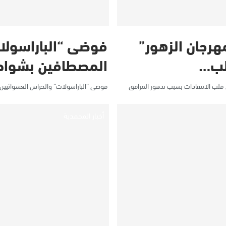
 أيام على “مهرجان الزهور”
فوضى “الباراسولا
لب…
المصطافين بشواط
فوضى “الباراسولات” والحراس العشوائيي
أخبار المحمدية