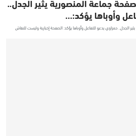
صفحة جماعة المنصورية يثير الجدل..
عل وأوباها يؤكد:…
ير الجدل.. حمزاوي يدعو للتفاعل وأوباها يؤكد: الصفحة إخبارية وليست للنقاش