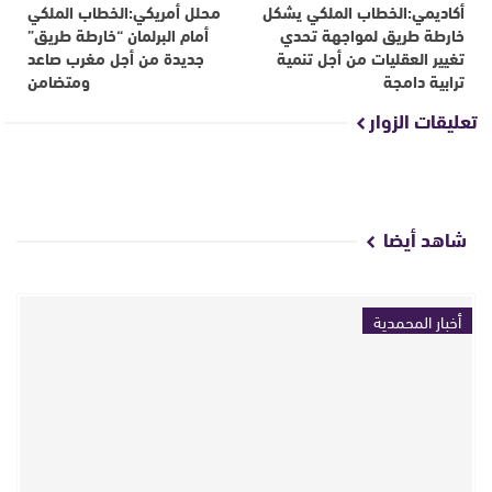
أكاديمي:الخطاب الملكي يشكل
محلل أمريكي:الخطاب الملكي
خارطة طريق لمواجهة تحدي
أمام البرلمان “خارطة طريق”
تغيير العقليات من أجل تنمية
جديدة من أجل مغرب صاعد
ترابية دامجة
ومتضامن
تعليقات الزوار
شاهد أيضا
أخبار المحمدية