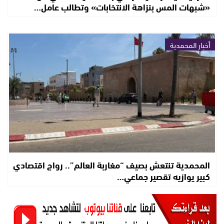
«شبهات المس بنزاهة الانتخابات» وتطالب عامل…
أخبار المحمدية
المحمدية تنتعش بصيف “مغاربة العالم”.. رواج اقتصادي
كبير يوازيه تقصير جماعي…