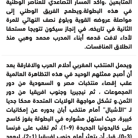
المتابعين ،وأكد المسار التصاعدي للعناصر الوطنية
في هذه البطولة.ويطمح الفريق الوطني إلى
مواصلة عروضه القوية وبلوغ نصف النهائي للمرة
الثانية في تاريخه، في إنجاز سيكون تتويجا مستحقا
لأداء لافت قدمه أبناء المدرب محمد وهبي منذ
انطلاق المنافسات.
ويحمل المنتخب المغربي أحلام العرب والافارقة بعد
أن أصبح ممثلهم الوحيد في هذه التظاهرة العالمية
عقب إقصاء منتخبات مصر و السعودية من دور
المجموعات ، ثم نيجيريا وجنوب افريقيا من دور
الثمن.و تشكل مواجهة الولايات المتحدة محكا جديا
لـ “الأشبال” أمام منتخب أبان بدوره عن إمكانيات
كبيرة، حيث استهل مشواره في البطولة بفوز كاسح
على كاليدونيا الجديدة (9-1)، ثم تغلب على فرنسا
(3-0)، قبل أن يتعثر أمام جنوب إفريقيا (1-2)، ليعود