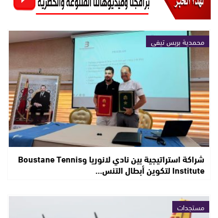
محمدية بريس تيفي
شراكة استراتيجية بين نادي لانوريا وBoustane Tennis
Institute لتكوين أبطال التنس…
مستجدات