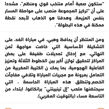
“ستكون صعبة أمام منتخب قوي ومنظم”، مشددا
على أن “تركيز المجموعة منصب على مواصلة المسار
بنفس العزيمة، وهدفنا هو الذهاب لأبعد نقطة
ممكنة في هذه البطولة”.
ومن المنتظر أن يحافظ وهبي، في مباراة الغد، على
التشكيلة الأساسية التي خاضت مواجهة ثمن
النهائي، مع إدخال تعديلات طفيفة على بعض
المراكز لتحقيق توازن أكبر بين الخطوط الثلاثة وتعزيز
الفاعلية الهجومية، بما يمك ن الكتيبة المغربية من
التعامل بمرونة مع مجريات المباراة وتلافي مفاجآت
الخصم.وتنطلق هذه المباراة الحاسمة ، التي
سيحتضنها ملعب “إل تينيينتي” برانكاغوا، ابتداء من
التاسعة مساء (بالتوقيت المغربي).