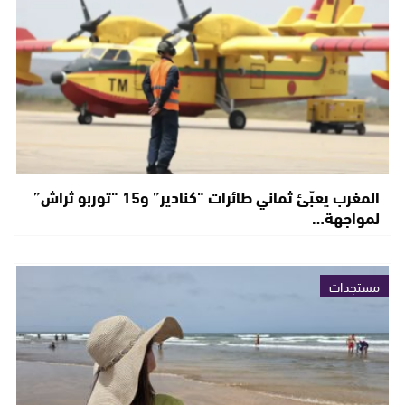
المغرب يعبّئ ثماني طائرات “كنادير” و15 “توربو ثراش”
لمواجهة…
مستجدات