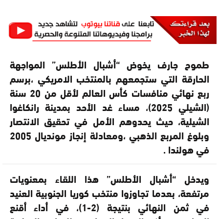
طموح جارف يخوض “أشبال الأطلس” المواجهة
الحارقة التي ستجمعهم بالمنتخب الامريكي ،برسم
ربع نهائي منافسات كأس العالم لأقل من 20 سنة
(الشيلي 2025)، مساء غد الأحد بمدينة رانكاغوا
الشيلية، حيث يحدوهم الأمل في تحقيق الانتصار
وبلوغ المربع الذهبي ،ومعادلة إنجاز مونديال 2005
في هولندا .
ويدخل “أشبال الأطلس” هذا اللقاء بمعنويات
مرتفعة، بعدما تجاوزوا منتخب كوريا الجنوبية العنيد
في ثمن النهائي بنتيجة (2-1)، في أداء أقنع