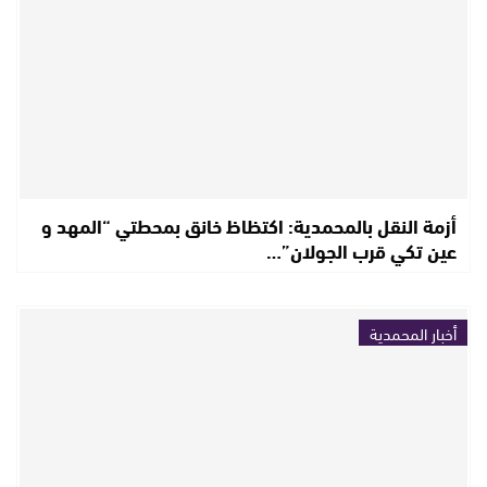
أزمة النقل بالمحمدية: اكتظاظ خانق بمحطتي “المهد و
عين تكي قرب الجولان”…
أخبار المحمدية